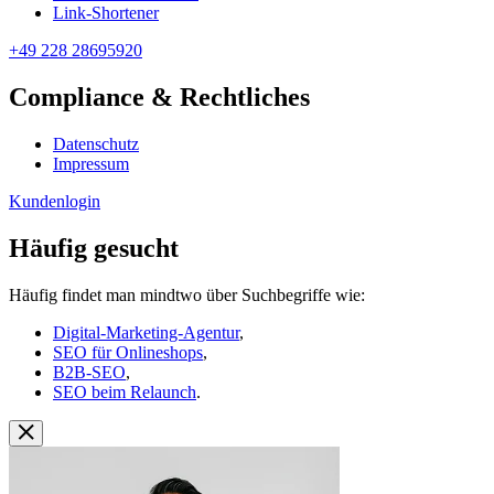
Link-Shortener
+49 228 28695920
Compliance & Rechtliches
Datenschutz
Impressum
Kundenlogin
Häufig gesucht
Häufig findet man mindtwo über Suchbegriffe wie:
Digital-Marketing-Agentur
,
SEO für Onlineshops
,
B2B-SEO
,
SEO beim Relaunch
.