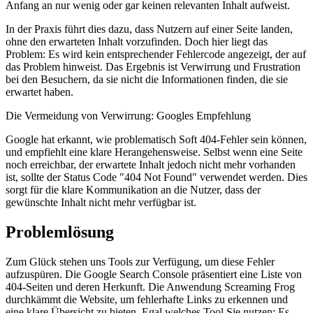
Anfang an nur wenig oder gar keinen relevanten Inhalt aufweist.
In der Praxis führt dies dazu, dass Nutzern auf einer Seite landen,
ohne den erwarteten Inhalt vorzufinden. Doch hier liegt das
Problem: Es wird kein entsprechender Fehlercode angezeigt, der auf
das Problem hinweist. Das Ergebnis ist Verwirrung und Frustration
bei den Besuchern, da sie nicht die Informationen finden, die sie
erwartet haben.
Die Vermeidung von Verwirrung: Googles Empfehlung
Google hat erkannt, wie problematisch Soft 404-Fehler sein können,
und empfiehlt eine klare Herangehensweise. Selbst wenn eine Seite
noch erreichbar, der erwartete Inhalt jedoch nicht mehr vorhanden
ist, sollte der Status Code "404 Not Found" verwendet werden. Dies
sorgt für die klare Kommunikation an die Nutzer, dass der
gewünschte Inhalt nicht mehr verfügbar ist.
Problemlösung
Zum Glück stehen uns Tools zur Verfügung, um diese Fehler
aufzuspüren. Die Google Search Console präsentiert eine Liste von
404-Seiten und deren Herkunft. Die Anwendung Screaming Frog
durchkämmt die Website, um fehlerhafte Links zu erkennen und
eine klare Übersicht zu bieten. Egal welches Tool Sie nutzen: Es