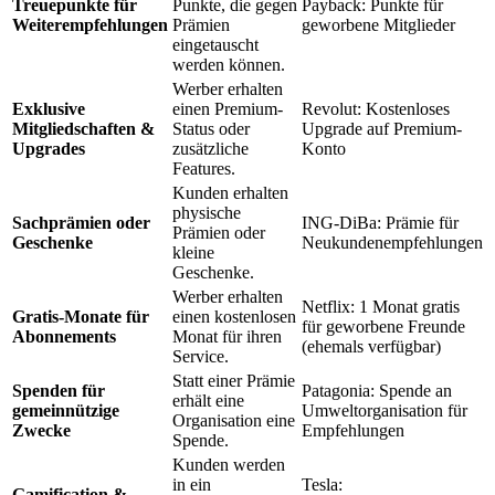
Treuepunkte für
Punkte, die gegen
Payback: Punkte für
Weiterempfehlungen
Prämien
geworbene Mitglieder
eingetauscht
werden können.
Werber erhalten
Exklusive
einen Premium-
Revolut: Kostenloses
Mitgliedschaften &
Status oder
Upgrade auf Premium-
Upgrades
zusätzliche
Konto
Features.
Kunden erhalten
physische
Sachprämien oder
ING-DiBa: Prämie für
Prämien oder
Geschenke
Neukundenempfehlungen
kleine
Geschenke.
Werber erhalten
Netflix: 1 Monat gratis
Gratis-Monate für
einen kostenlosen
für geworbene Freunde
Abonnements
Monat für ihren
(ehemals verfügbar)
Service.
Statt einer Prämie
Spenden für
Patagonia: Spende an
erhält eine
gemeinnützige
Umweltorganisation für
Organisation eine
Zwecke
Empfehlungen
Spende.
Kunden werden
in ein
Tesla:
Gamification &