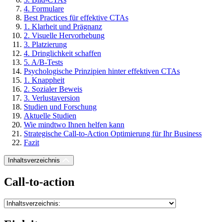
4. Formulare
Best Practices für effektive CTAs
1. Klarheit und Prägnanz
2. Visuelle Hervorhebung
3. Platzierung
4. Dringlichkeit schaffen
5. A/B-Tests
Psychologische Prinzipien hinter effektiven CTAs
1. Knappheit
2. Sozialer Beweis
3. Verlustaversion
Studien und Forschung
Aktuelle Studien
Wie mindtwo Ihnen helfen kann
Strategische Call-to-Action Optimierung für Ihr Business
Fazit
Inhaltsverzeichnis
Call-to-action