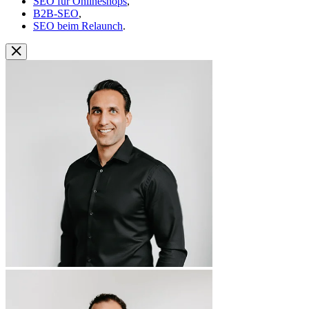
SEO für Onlineshops
,
B2B-SEO
,
SEO beim Relaunch
.